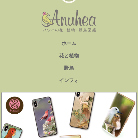
シ、アメリカコアジサシ、ハシブ
トアジサシ、オニアジサシ、ハシ
グロクロハラアジサシ、ハジロク
ロハラアジサシ、クロハラアジサ
シ、アジサシ、キョクアジサシ、
オオアジサシ、サンドイッチアジ
ホーム
サシ、ユウガアジサシ）まとめ
、
花と植物
エヴァエヴァ（セグロアジサシ）
を追加しました。
野鳥
インフォ
9/21/2017
［鳥］
ガン（ハワイガン、カナダ
ガン、マガン、ミカドガン、ハク
ガン、コクガン、シジュウカラガ
ン）まとめ
を追加しました。
9/14/2017
［植物］
スカーレットセージ（リ
ーリーレフア）
を追加しました。