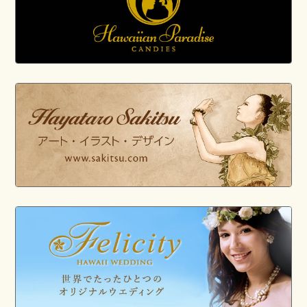
（ベンガルボダイジュ）
、
チャイ
ニーズバニヤン（ガジュマル）
を
追加しました。
1/23/2018
［植物］
パーニニ（インディアン
フィグ）
を追加しました。
1/7/2018
［植物］
ピンクテコマ
、
オーキッ
ドツリー
、
エンジェルストランペ
ット（ナーナーホヌア）
、
イプ
、
コー（サトウキビ）
、
オヘ
、
ピリ
（アカヒゲガヤ）
を追加しまし
た。
12/25/2017
［植物］
マイア（リョウリバナ
ナ）
を追加しました。
12/18/2017
［植物］
カエンボク（アフリカ