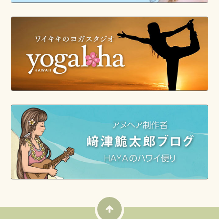
ン・チューリップツリー）
、
アサ
ヒカズラ（メキシカン・クリーパ
ー）
、
オクトパスツリー（ハナフ
カキ）
、
ホウオウボク（ロイヤ
ル・ポインシアナ、オハイ・ウ
ラ）
、
ジャカランダ（シウンボ
ク）
を追加しました。
11/9/2017
［鳥］
チドリ（ダイゼン、ムナグ
ロ、メダイチドリ、ハジロコチド
リ、ミズカキチドリ、フタオビチ
ドリ）まとめ
を追加しました。
10/4/2017
［鳥］
アジサシ（クロアジサシ、
ヒメクロアジサシ、ハイイロアジ
サシ、シロアジサシ、セグロアジ
サシ、ナンヨウマミジロアジサ
シ、マミジロアジサシ、コアジサ