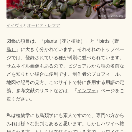
イイヴィ
と
オーヒア・レフア
図鑑の項目は、「
plants（花と植物）
」と「
birds（野
鳥）
」に大きく分かれています。それぞれのトップペー
ジでは、登録されている種が科別に並べられています。
サムネイル画像もあるので、ビジュアルから種の名前な
どを知りたい場合に便利です。制作者のプロフィール、
地図や記号の見方、このサイトで特に多用する用語の定
義、参考文献のリストなどは、『
インフォ
』ページをご
覧ください。
私は植物学にも鳥類学にも素人ですので、専門の方から
みれば様々な批判もあると思います。しかしハワイへ旅
行される方、もしくは在住されている方で、ハワイのこ