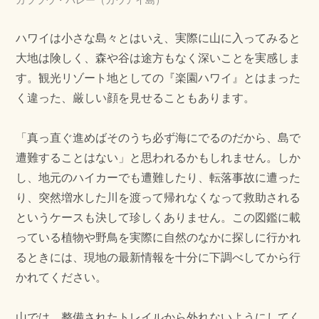
カララウ・バレー（カウアイ島）
ハワイは小さな島々とはいえ、実際に山に入ってみると
大地は険しく、森や谷は途方もなく深いことを実感しま
す。観光リゾート地としての『楽園ハワイ』とはまった
く違った、厳しい顔を見せることもあります。
「真っ直ぐ進めばそのうち必ず海にでるのだから、島で
遭難することはない」と思われるかもしれません。しか
し、地元のハイカーでも遭難したり、転落事故に遭った
り、突然増水した川を渡って帰れなくなって救助される
というケースも決して珍しくありません。この図鑑に載
っている植物や野鳥を実際に自然のなかに探しに行かれ
るときには、現地の最新情報を十分に下調べしてから行
かれてください。
山では、整備されたトレイルから外れないようにしてく