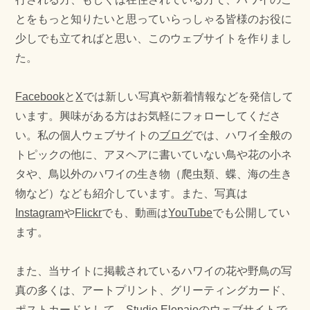
とをもっと知りたいと思っていらっしゃる皆様のお役に
少しでも立てればと思い、このウェブサイトを作りまし
た。
Facebook
と
X
では新しい写真や新着情報などを発信して
います。興味がある方はお気軽にフォローしてくださ
い。私の個人ウェブサイトの
ブログ
では、ハワイ全般の
トピックの他に、アヌヘアに書いていない鳥や花の小ネ
タや、鳥以外のハワイの生き物（爬虫類、蝶、海の生き
物など）なども紹介しています。また、写真は
Instagram
や
Flickr
でも、動画は
YouTube
でも公開してい
ます。
また、当サイトに掲載されているハワイの花や野鳥の写
真の多くは、アートプリント、グリーティングカード、
ポストカードとして、
Studio Elepaio
のウェブサイトで