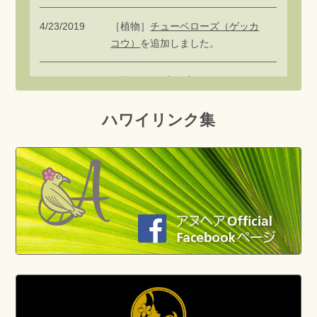
4/23/2019
［植物］
チューベローズ（ゲッカ
コウ）
を追加しました。
5/7/2018
［植物］
クプクプ（タマシダ）
を
追加しました。
ハワイリンク集
2/4/2018
［植物］
パパイア（チチウリ）
、
マンゴー
、
アボカド（ワニナ
シ）
、
コーヒーノキ（アラビアコ
ーヒー）
、
グアバ（バンジロウ）
を追加しました。
2/2/2018
［植物］
タビビトノキ（トラベラ
ーズツリー）
、
ランタナ（シチヘ
ンゲ）
を追加しました。
2/1/2018
［植物］
インディアンバニヤン