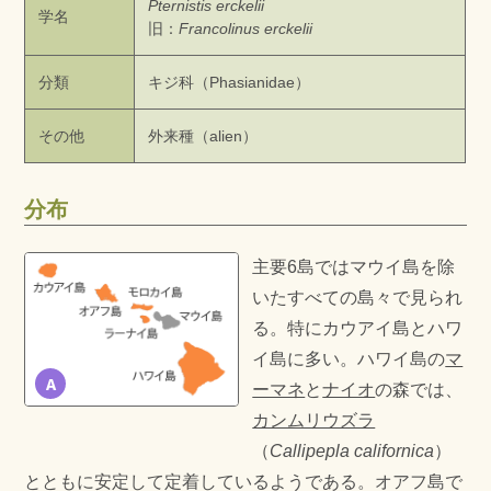
Pternistis erckelii
学名
旧：
Francolinus erckelii
分類
キジ科（Phasianidae）
その他
外来種（alien）
分布
主要6島ではマウイ島を除
いたすべての島々で見られ
る。特にカウアイ島とハワ
イ島に多い。ハワイ島の
マ
A
ーマネ
と
ナイオ
の森では、
カンムリウズラ
（
Callipepla californica
）
とともに安定して定着しているようである。オアフ島で