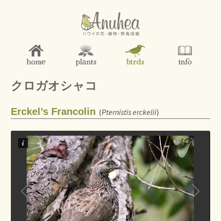
クロガオシャコ
Erckel’s Francolin
(
Pternistis erckelii
)