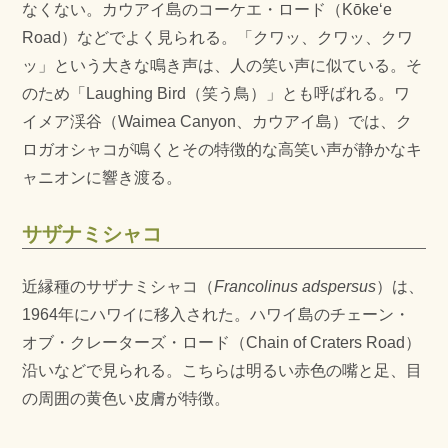
なくない。カウアイ島のコーケエ・ロード（Kōkeʻe
Road）などでよく見られる。「クワッ、クワッ、クワ
ッ」という大きな鳴き声は、人の笑い声に似ている。そ
のため「Laughing Bird（笑う鳥）」とも呼ばれる。ワ
イメア渓谷（Waimea Canyon、カウアイ島）では、ク
ロガオシャコが鳴くとその特徴的な高笑い声が静かなキ
ャニオンに響き渡る。
サザナミシャコ
近縁種のサザナミシャコ（
Francolinus adspersus
）は、
1964年にハワイに移入された。ハワイ島のチェーン・
オブ・クレーターズ・ロード（Chain of Craters Road）
沿いなどで見られる。こちらは明るい赤色の嘴と足、目
の周囲の黄色い皮膚が特徴。