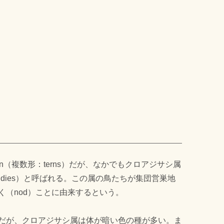
n（複数形：terns）だが、なかでもクロアジサシ属
noddies）と呼ばれる。この属の鳥たちが集団営巣地
く（nod）ことに由来するという。
だが、クロアジサシ属は体が暗い色の種が多い。ま