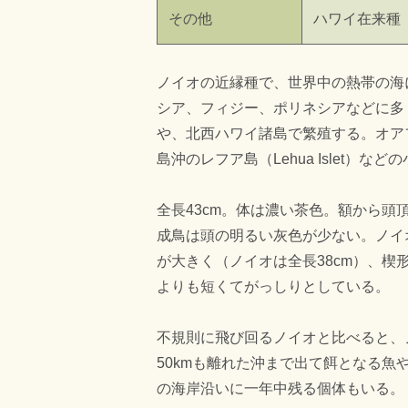
その他
ハワイ在来種（in
ノイオの近縁種で、世界中の熱帯の海
シア、フィジー、ポリネシアなどに多
や、北西ハワイ諸島で繁殖する。オアフ島沖
島沖のレフア島（Lehua Islet）
全長43cm。体は濃い茶色。額から
成鳥は頭の明るい灰色が少ない。ノイ
が大きく（ノイオは全長38cm）、
よりも短くてがっしりとしている。
不規則に飛び回るノイオと比べると、
50kmも離れた沖まで出て餌となる魚
の海岸沿いに一年中残る個体もいる。