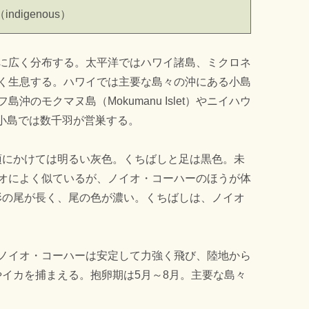
digenous）
に広く分布する。太平洋ではハワイ諸島、ミクロネ
く生息する。ハワイでは主要な島々の沖にある小島
のモクマヌ島（Mokumanu Islet）やニイハウ
などの小島では数千羽が営巣する。
頭頂にかけては明るい灰色。くちばしと足は黒色。未
オによく似ているが、ノイオ・コーハーのほうが体
楔形の尾が長く、尾の色が濃い。くちばしは、ノイオ
ノイオ・コーハーは安定して力強く飛び、陸地から
やイカを捕まえる。抱卵期は5月～8月。主要な島々