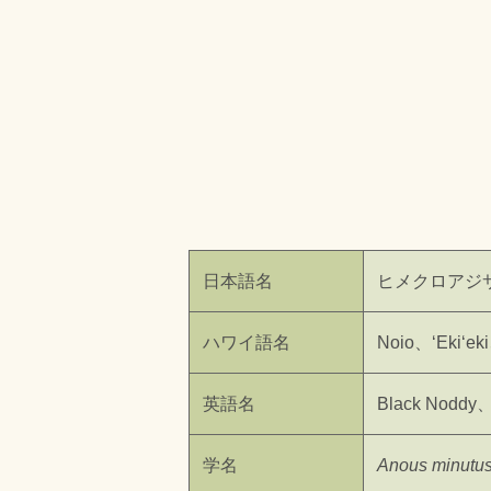
日本語名
ヒメクロアジ
ハワイ語名
Noio、ʻEkiʻek
英語名
Black Noddy
学名
Anous minutu