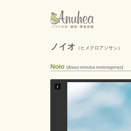
ノイオ
（ヒメクロアジサシ）
Noio
(
Anous minutus melanogenys
)