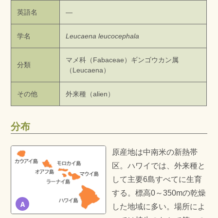
英語名
—
学名
Leucaena leucocephala
マメ科（Fabaceae）ギンゴウカン属
分類
（Leucaena）
その他
外来種（alien）
分布
原産地は中南米の新熱帯
区。ハワイでは、外来種と
して主要6島すべてに生育
する。標高0～350mの乾燥
A
した地域に多い。場所によ