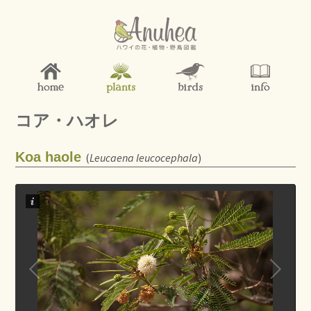
コア・ハオレ
Koa haole
(
Leucaena leucocephala
)