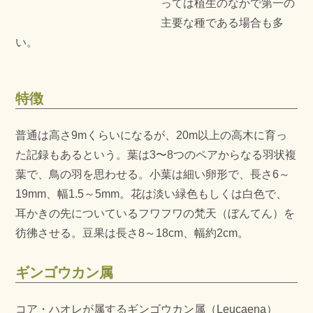
っては植生のなかで第一の
主要な種である場合も多
い。
特徴
普通は高さ9mくらいになるが、20m以上の高木に育っ
た記録もあるという。葉は3〜8つのペアからなる羽状複
葉で、鳥の羽を思わせる。小葉は細い卵形で、長さ6～
19mm、幅1.5～5mm。花は淡い緑色もしくは白色で、
耳かきの先についているフワフワの梵天（ぼんてん）を
彷彿させる。豆果は長さ8～18cm、幅約2cm。
ギンゴウカン属
コア・ハオレが属するギンゴウカン属（Leucaena）