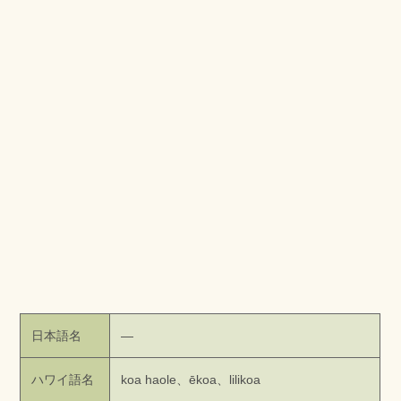
日本語名
—
ハワイ語名
koa haole、ēkoa、lilikoa